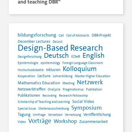
and teaching DBR“
bildungsforschung
DBR-Projekt
Call
Call of Abstracts
December Lectures
DeLect
Design-Based Research
Deutsch
English
EDeR
Designforschung
Epistemologie
epistemology
Foreign Language Classroom
Kolloquium
Inklusion
Hochschuldidaktik
Lecture
Kooperation
Lehrerbildung
Master Higher Education
Netzwerk
Mathematics Education
Meeting
Netzwerktreffen
OraCycle
Pragmatismus
Publikation
Publikationen
Recording
Research Fellowship
Social Video
Scholarship of Teaching and Learning
Symposium
Special Issue
Stellenausschreibung
Tagung
Veröffentlichung
Umfrage
Vernetzen
Vernetzung
Vorträge
Workshop
Zusammenarbeit
Video